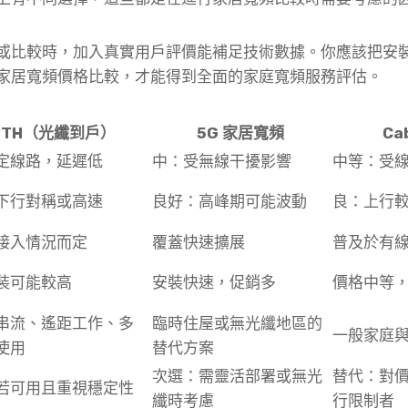
或比較時，加入真實用戶評價能補足技術數據。你應該把安
家居寬頻價格比較，才能得到全面的家庭寬頻服務評估。
TTH（光纖到戶）
5G 家居寬頻
Cab
定線路，延遲低
中：受無線干擾影響
中等：受
下行對稱或高速
良好：高峰期可能波動
良：上行
接入情況而定
覆蓋快速擴展
普及於有
裝可能較高
安裝快速，促銷多
價格中等
串流、遙距工作、多
臨時住屋或無光纖地區的
一般家庭
使用
替代方案
次選：需靈活部署或無光
替代：對
若可用且重視穩定性
纖時考慮
行限制者