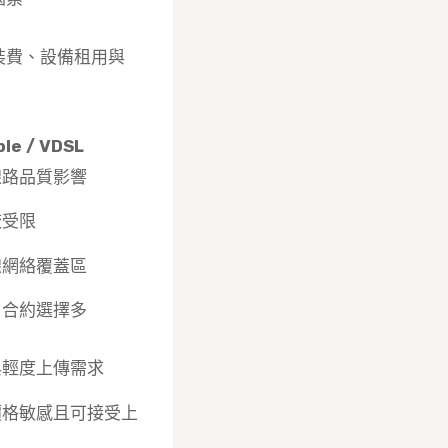
裝費、設備租用與
le / VDSL
線路品質影響
較受限
線網絡覆蓋區
，合約選擇多
與輕度上傳需求
價格敏感且可接受上