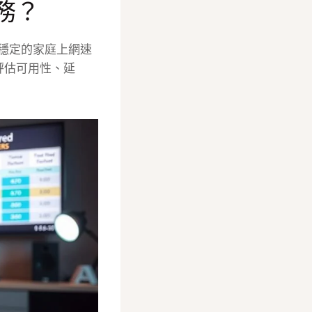
務？
賴穩定的家庭上網速
評估可用性、延