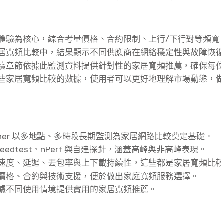
體驗為核心，綜合考量價格、合約限制、上行/下行對等頻寬
居寬頻比較中，結果顯示不同供應商在網絡穩定性與故障恢
續章節依據此監測資料提供針對性的家居寬頻推薦，確保每
些家居寬頻比較的數據，使用者可以更好地理解市場動態，
brother 以多地點、多時段長期監測為家居網路比較奠定基礎。
 Speedtest、nPerf 與自建探針，涵蓋高峰與非高峰表現。
速度、延遲、丟包率與上下載持續性，這些都是家居寬頻比
價格、合約與技術支援，便於做出家庭寬頻服務選擇。
據不同使用情境提供實用的家居寬頻推薦。