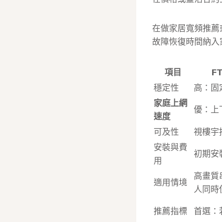
在做家居寬頻推薦
故障恢復時間納入
項目
F
穩定性
高：固
家庭上網
優：上
速度
可及性
視樓宇
安裝與費
初期安
用
高畫質
適用情境
人同時
推薦指標
首選：