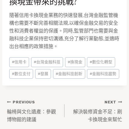
換現金帶來的挑戰?
隨著信用卡換現金業務的快速發展,台灣金融監管機
構也需要不斷完善相關法規,以確保金融交易的安全
性和消費者權益的保護。同時,監管部門也需要與金
融科技企業保持密切溝通,充分了解行業動態,並適時
出台相應的政策措施。
Post
#
信用卡
#
台灣金融科技
#
換現金
#
數位化轉型
Tags:
#
數位支付
#
發展
#
金融科技創新
#
金融科技趨勢
文
PREVIOUS
NEXT
章
輪椅與文化遺產：參觀
解決裝修資金不足：刷
博物館的建議
卡換現金來幫忙
導