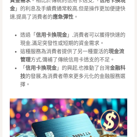
資金需求
。相比於傳統的信用卡透支,「
信用卡換現
金
」的利息及手續費通常較高,但是操作更加便捷快
速,提高了消費者的
應急彈性
。
透過「
信用卡換現金
」,消費者可以獲得快速的
現金,滿足突發性或短期的資金需求。
這種服務為消費者提供了另一種靈活的
現金流
管理
方式,彌補了傳統信用卡透支的不足。
「
信用卡換現金
」的興起,也推動了台灣
金融科
技
的發展,為消費者帶來更多元化的金融服務選
擇。