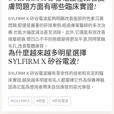
膚問題方面有哪些臨床實證?
SYLFIRM X 矽谷電波能夠明顯改善面部的色素沉澱
問題,即便是嚴重的肝斑案例,經過專業醫師的多次治
療,也能大幅度減淡甚至消除。此外,它還能有效改善
痤瘡疤痕,使凹凸不平的疤痕變得更加平滑,同時緊緻
毛孔,改善整體膚質。
為什麼越來越多明星選擇
SYLFIRM X 矽谷電波?
SYLFIRM X 矽谷電波擁有革命性的技術和充足的臨
床實證,越來越多明星和名人都選擇它作為保養神器,
因為它能為使用者帶來自信煥發的容光煥發。
Post
#
SYLFIRM X
#
明星
#
矽谷電波
Tags: