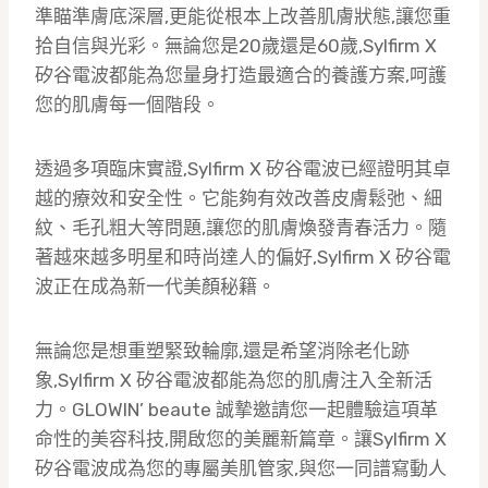
準瞄準膚底深層,更能從根本上改善肌膚狀態,讓您重
拾自信與光彩。無論您是20歲還是60歲,Sylfirm X
矽谷電波都能為您量身打造最適合的養護方案,呵護
您的肌膚每一個階段。
透過多項臨床實證,Sylfirm X 矽谷電波已經證明其卓
越的療效和安全性。它能夠有效改善皮膚鬆弛、細
紋、毛孔粗大等問題,讓您的肌膚煥發青春活力。隨
著越來越多明星和時尚達人的偏好,Sylfirm X 矽谷電
波正在成為新一代美顏秘籍。
無論您是想重塑緊致輪廓,還是希望消除老化跡
象,Sylfirm X 矽谷電波都能為您的肌膚注入全新活
力。GLOWIN’ beaute 誠摯邀請您一起體驗這項革
命性的美容科技,開啟您的美麗新篇章。讓Sylfirm X
矽谷電波成為您的專屬美肌管家,與您一同譜寫動人