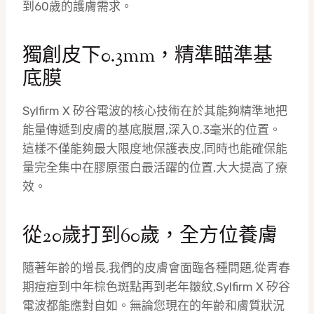
到60歲的護膚需求。
獨創皮下0.3mm，精準瞄準基
底膜
Sylfirm X 矽谷電波的核心技術在於其能夠精準地把
能量傳遞到皮膚的基底膜層,深入0.3毫米的位置。
這樣不僅能夠最大限度地保護表皮,同時也能確保能
量完全集中在膠原蛋白最活躍的位置,大大提高了療
效。
從20歲打到60歲，全方位養膚
隨著年齡的增長,我們的皮膚會面臨各種問題,從青春
期痘痘到中年棕色斑點再到老年皺紋,Sylfirm X 矽谷
電波都能應對自如。無論您現在的年齡和膚質狀況