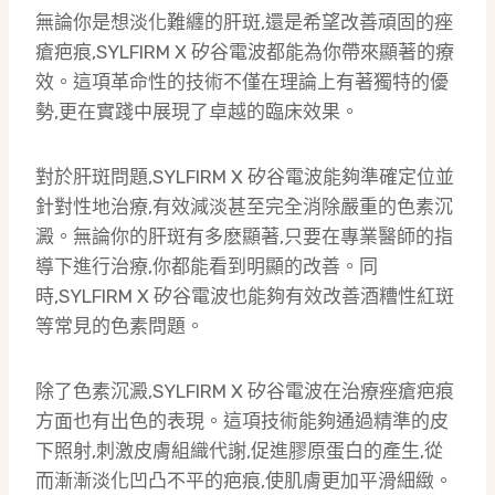
無論你是想淡化難纏的肝斑,還是希望改善頑固的痤
瘡疤痕,SYLFIRM X 矽谷電波都能為你帶來顯著的療
效。這項革命性的技術不僅在理論上有著獨特的優
勢,更在實踐中展現了卓越的臨床效果。
對於肝斑問題,SYLFIRM X 矽谷電波能夠準確定位並
針對性地治療,有效減淡甚至完全消除嚴重的色素沉
澱。無論你的肝斑有多麽顯著,只要在專業醫師的指
導下進行治療,你都能看到明顯的改善。同
時,SYLFIRM X 矽谷電波也能夠有效改善酒糟性紅斑
等常見的色素問題。
除了色素沉澱,SYLFIRM X 矽谷電波在治療痤瘡疤痕
方面也有出色的表現。這項技術能夠通過精準的皮
下照射,刺激皮膚組織代謝,促進膠原蛋白的產生,從
而漸漸淡化凹凸不平的疤痕,使肌膚更加平滑細緻。