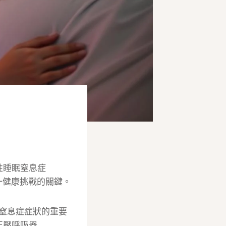
性睡眠窒息症
一健康挑戰的關鍵。
窒息症症狀的重要
正壓呼吸器