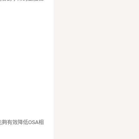
。
夠有效降低OSA相