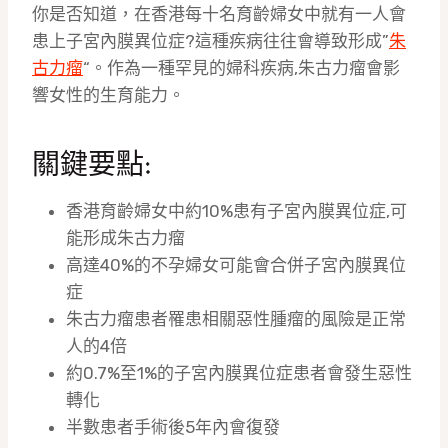
你是否知道，在香港每十名育齡婦女中就有一人會
患上子宮內膜異位症?這種疾病往往會導致形成”
朱
古力瘤
“。作為一種罕見的婦科疾病,朱古力瘤會影
響女性的生育能力。
關鍵要點:
香港育齡婦女中約10%患有子宮內膜異位症,可
能形成朱古力瘤
高達40%的不孕婦女可能會合併子宮內膜異位
症
朱古力瘤患者罹患相關惡性腫瘤的風險是正常
人的4倍
約0.7%至1%的子宮內膜異位症患者會發生惡性
轉化
半數患者手術後5年內會復發