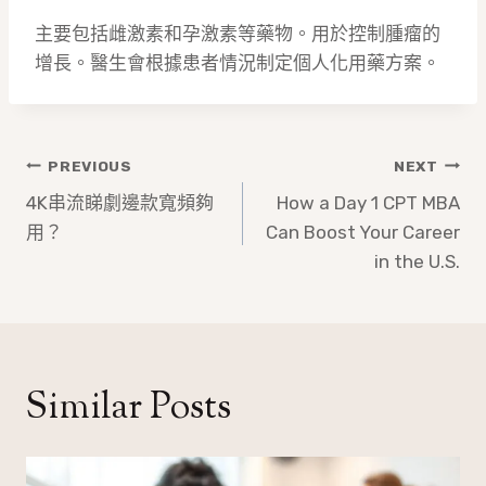
主要包括雌激素和孕激素等藥物。用於控制腫瘤的
增長。醫生會根據患者情況制定個人化用藥方案。
文
PREVIOUS
NEXT
章
4K串流睇劇邊款寬頻夠
How a Day 1 CPT MBA
用？
Can Boost Your Career
導
in the U.S.
覽
Similar Posts