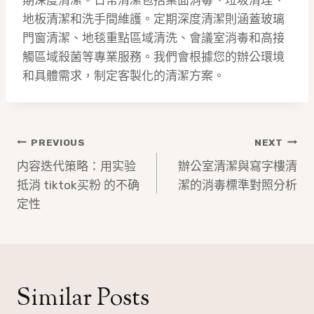
期深度清潔。日常清潔包括桌面消毒、垃圾清理、
地板清潔和洗手間維護。定期深度清潔則涵蓋玻璃
門窗清潔、地毯重點區域清洗、會議室消毒和高接
觸區域殺菌等專業服務。我們會根據您的辦公環境
和具體需求，制定客製化的清潔方案。
文
PREVIOUS
NEXT
章
内容迭代策略：用实验
辦公室清潔與寫字樓清
抵消 tiktok买粉 的不确
潔的消毒標準對照分析
導
定性
覽
Similar Posts