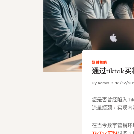
媒體營銷
通过tikto
By
Admin
16/12/20
您是否曾经陷入T
流量瓶颈，实现内
在当今数字营销环
TikTok买粉
服务，