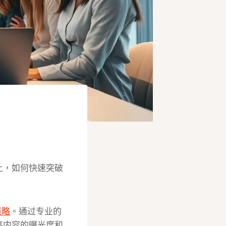
上，如何快速突破
策略
。通过专业的
高内容的曝光度和