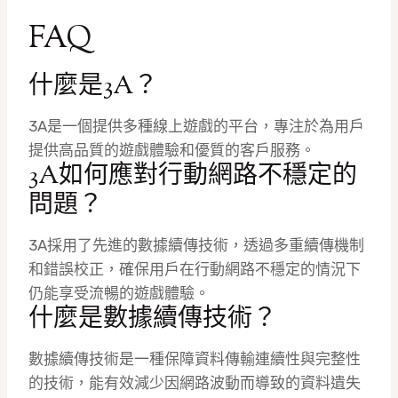
FAQ
什麼是3A？
3A是一個提供多種線上遊戲的平台，專注於為用戶
提供高品質的遊戲體驗和優質的客戶服務。
3A如何應對行動網路不穩定的
問題？
3A採用了先進的數據續傳技術，透過多重續傳機制
和錯誤校正，確保用戶在行動網路不穩定的情況下
仍能享受流暢的遊戲體驗。
什麼是數據續傳技術？
數據續傳技術是一種保障資料傳輸連續性與完整性
的技術，能有效減少因網路波動而導致的資料遺失