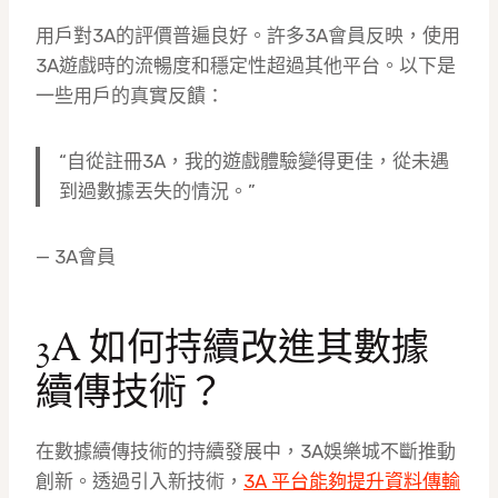
用戶對3A的評價普遍良好。許多3A會員反映，使用
3A遊戲時的流暢度和穩定性超過其他平台。以下是
一些用戶的真實反饋：
“自從註冊3A，我的遊戲體驗變得更佳，從未遇
到過數據丟失的情況。”
— 3A會員
3A 如何持續改進其數據
續傳技術？
在數據續傳技術的持續發展中，3A娛樂城不斷推動
創新。透過引入新技術，
3A 平台能夠提升資料傳輸