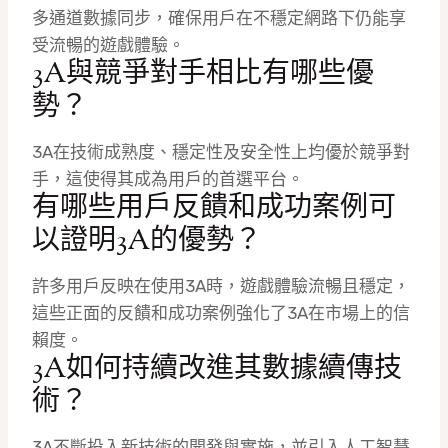
多通道數據同步，確保用戶在不穩定網路下仍能享
受流暢的遊戲體驗。
3A與競爭對手相比有哪些優
勢？
3A在技術成熟度、穩定性及安全性上均優於競爭對
手，這使得其成為用戶的首選平台。
有哪些用戶反饋和成功案例可
以證明3A的優勢？
許多用戶反映在使用3A時，遊戲體驗流暢且穩定，
這些正面的反饋和成功案例強化了3A在市場上的信
賴度。
3A如何持續改進其數據續傳技
術？
3A不斷投入新技術的開發與實施，並引入人工智慧