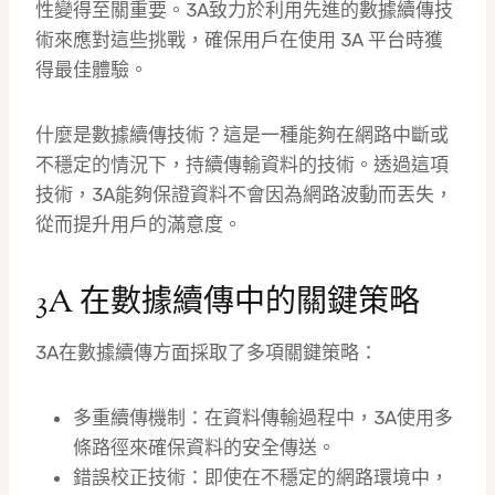
性變得至關重要。3A致力於利用先進的數據續傳技
術來應對這些挑戰，確保用戶在使用
3A
平台時獲
得最佳體驗。
什麼是數據續傳技術？這是一種能夠在網路中斷或
不穩定的情況下，持續傳輸資料的技術。透過這項
技術，3A能夠保證資料不會因為網路波動而丟失，
從而提升用戶的滿意度。
3A 在數據續傳中的關鍵策略
3A在數據續傳方面採取了多項關鍵策略：
多重續傳機制：在資料傳輸過程中，3A使用多
條路徑來確保資料的安全傳送。
錯誤校正技術：即使在不穩定的網路環境中，