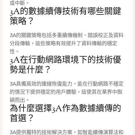
或中斷。
3A的數據續傳技術有哪些關鍵
策略？
3A的關鍵策略包括多重續傳機制、錯誤校正及資料
分段傳輸，這些策略有效提升了資料傳輸的穩定
性。
3A在行動網路環境下的技術優
勢是什麼？
3A具備高效的連線恢復能力，能在行動網路不穩定
的情況下提供穩定的用戶體驗，這使其在業界中脫
穎而出。
為什麼選擇3A作為數據續傳的
首選？
3A提供獨特的技術解決方案，如智能續傳演算法和