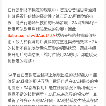
在行動網路不穩定的環境中，您是否曾經思考過如
何確保資料傳輸的穩定性？這正是3A
所面對的挑
戰。隨著行動通訊技術的迅速發展，3A 深知連線不
穩定可能對用戶體驗造成的影響。因此，
3abet.com.tw/3Abet/ 3A
透過先進的數據續傳技
術，致力於保障用戶資料的完整性與傳輸效率。3A
的技術不僅能應對瞬息萬變的網路狀況，還能持續
提升用戶的滿意度，讓每位使用3A的用戶都能感受
到穩定的服務。
3A平台在應對這些挑戰上展現出色的技術能力。無
論是3A遊戲的即時互動，還是用戶在3A註冊後的使
用體驗，3A都確保用戶能在任何情況下順利連接。
透過不斷的技術創新，3A已成為業界的領先者，並
獲得了許多正面的3A評價。3A的持續努力使其在數