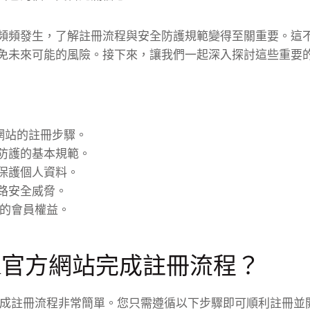
頻頻發生，了解註冊流程與安全防護規範變得至關重要。這
免未來可能的風險。接下來，讓我們一起深入探討這些重要
網站的註冊步驟。
防護的基本規範。
保護個人資料。
路安全威脅。
城的會員權益。
A官方網站完成註冊流程？
完成註冊流程非常簡單。您只需遵循以下步驟即可順利註冊並