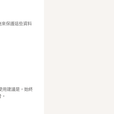
施來保護這些資料
使用建議是，始終
脅。