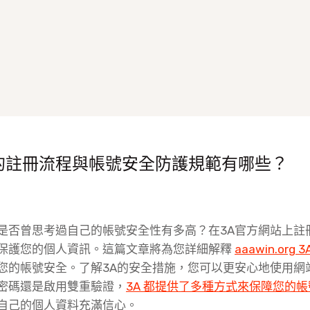
的註冊流程與帳號安全防護規範有哪些？
是否曾思考過自己的帳號安全性有多高？在3A官方網站上註
保護您的個人資訊。這篇文章將為您詳細解釋
aaawin.org 3
您的帳號安全。了解3A的安全措施，您可以更安心地使用網
密碼還是啟用雙重驗證，
3A 都提供了多種方式來保障您的
自己的個人資料充滿信心。