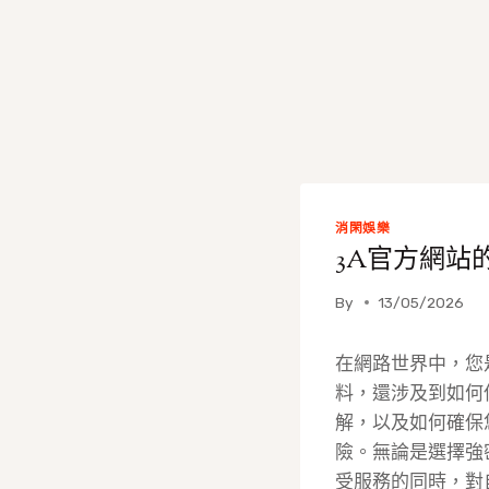
消閑娛樂
3A官方網站
By
13/05/2026
在網路世界中，您
料，還涉及到如何
解，以及如何確保
險。無論是選擇強
受服務的同時，對