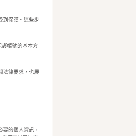
受到保護。這些步
保護帳號的基本方
關法律要求，也展
必要的個人資訊，