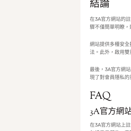
結論
在3A官方網站的
驟不僅簡單明瞭，
網站提供多種安全
法。此外，啟用雙
最後，3A官方網
現了對會員隱私的
FAQ
3A官方網
在3A官方網站上