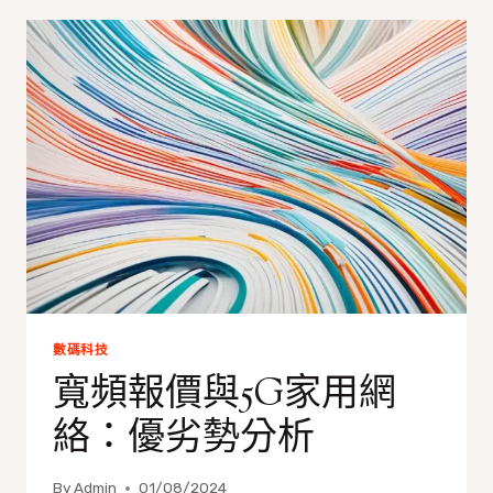
全
球
普
及
數碼科技
寬頻報價與5G家用網
絡：優劣勢分析
By
Admin
01/08/2024