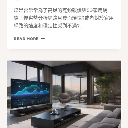
您是否常常為了高昂的寬頻報價與5G家用網
絡：優劣勢分析網路月費而煩惱?或者對於家用
網路的速度和穩定性感到不滿?…
寬
READ MORE
頻
報
價
與
5G
家
用
網
絡：
優
劣
勢
分
析