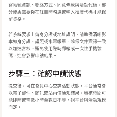
寫帳號資訊、聯絡方式、同意條款與活動代碼。部
分優惠需要你在註冊時勾選或輸入推廣代碼才能保
留資格。
若系統要求上傳身分證或地址證明，請準備清晰影
本如身分證、護照或水電帳單。確保文件資訊一致
以加速審核。避免使用臨時郵箱或一次性手機號
碼，這會影響申請結果。
步驟三：確認申請狀態
提交後，可在會員中心查詢活動狀態，平台通常會
以電子郵件、簡訊或站內信通知結果。審核時間可
能即時或需數小時至數日不等，視平台與活動規模
而定。