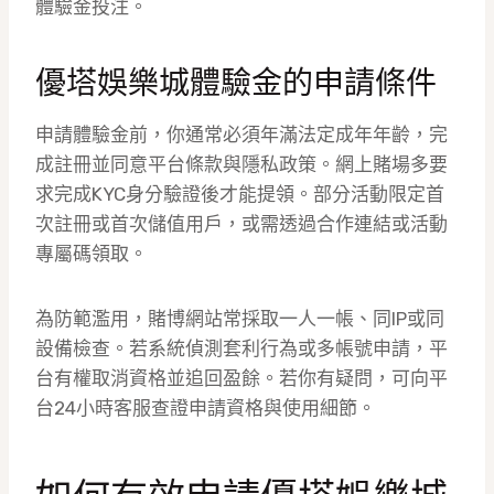
體驗金投注。
優塔娛樂城體驗金的申請條件
申請體驗金前，你通常必須年滿法定成年年齡，完
成註冊並同意平台條款與隱私政策。網上賭場多要
求完成KYC身分驗證後才能提領。部分活動限定首
次註冊或首次儲值用戶，或需透過合作連結或活動
專屬碼領取。
為防範濫用，賭博網站常採取一人一帳、同IP或同
設備檢查。若系統偵測套利行為或多帳號申請，平
台有權取消資格並追回盈餘。若你有疑問，可向平
台24小時客服查證申請資格與使用細節。