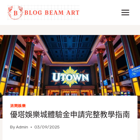
Skip
to
content
消閑娛樂
優塔娛樂城體驗金申請完整教學指南
By
Admin
03/09/2025