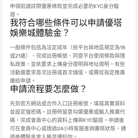
申領前請詳閱優惠條款並完成必要的KYC身分驗
證。
我符合哪些條件可以申請優塔
娛樂城體驗金？
一般條件包括為法定成年（依平台與地區規定為18
或21歲）、完成註冊帳號、同意平台使用條款與隱
私政策，並依要求上傳身分證明與地址證明。有些
活動還要求首次註冊或首次儲值，或需從指定推廣
連結申請。
申請流程要怎麼做？
先到官方網站或合作入口註冊帳號，填寫真實資料
並設定強密碼。註冊時留意勾選優惠或輸入推廣代
碼，完成會員中心的資料上傳與KYC驗證。申請後
可在會員中心或透過24小時客服查詢審核狀態，通
過後體驗金會入帳並通知你。