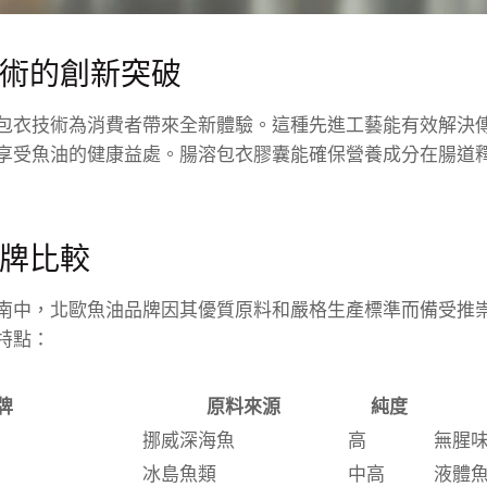
術的創新突破
包衣技術為消費者帶來全新體驗。這種先進工藝能有效解決
享受魚油的健康益處。腸溶包衣膠囊能確保營養成分在腸道
牌比較
南中，北歐魚油品牌因其優質原料和嚴格生產標準而備受推
特點：
牌
原料來源
純度
挪威深海魚
高
無腥
冰島魚類
中高
液體