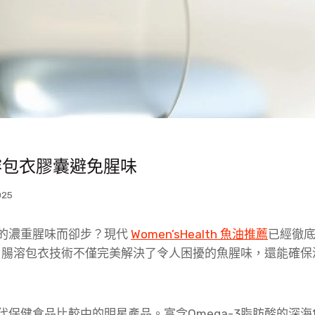
溶包衣膠囊避免腥味
025
的濃重腥味而卻步？現代
Women’sHealth 魚油推薦
已經徹
體驗！腸溶包衣技術不僅完美解決了令人困擾的魚腥味，還能確
代保健食品比較中的明星產品。富含Omega-3脂肪酸的深