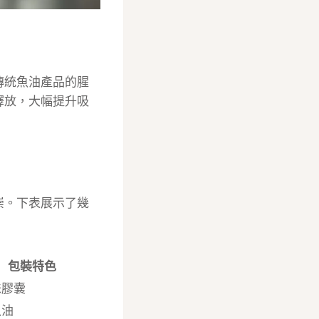
傳統魚油產品的腥
釋放，大幅提升吸
崇。下表展示了幾
包裝特色
味膠囊
魚油